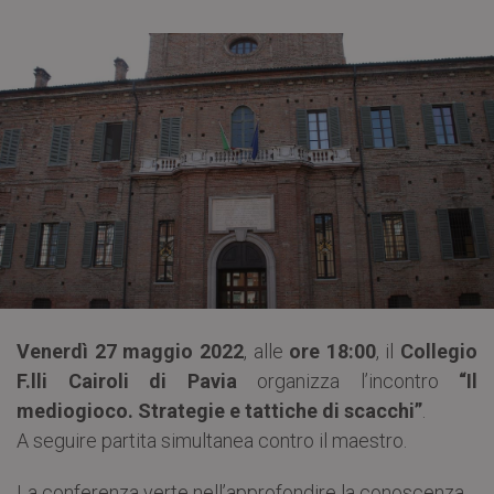
Venerdì 27 maggio 2022
, alle
ore 18:00
, il
Collegio
F.lli Cairoli di Pavia
organizza l’incontro
“Il
mediogioco. Strategie e tattiche di scacchi”
.
A seguire partita simultanea contro il maestro.
La conferenza verte nell’approfondire la conoscenza