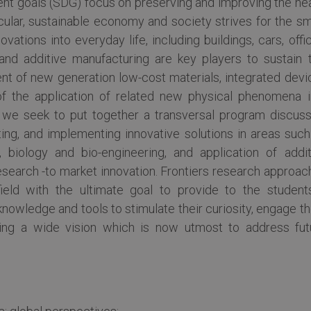
t goals (SDG) focus on preserving and improving the hea
ticular, sustainable economy and society strives for the s
vations into everyday life, including buildings, cars, offi
 and additive manufacturing are key players to sustain t
ent of new generation low-cost materials, integrated devi
f the application of related new physical phenomena i
y, we seek to put together a transversal program discuss
ting, and implementing innovative solutions in areas such
, biology and bio-engineering, and application of addit
esearch -to market innovation. Frontiers research approac
ield with the ultimate goal to provide to the student
nowledge and tools to stimulate their curiosity, engage t
fering a wide vision which is now utmost to address fut