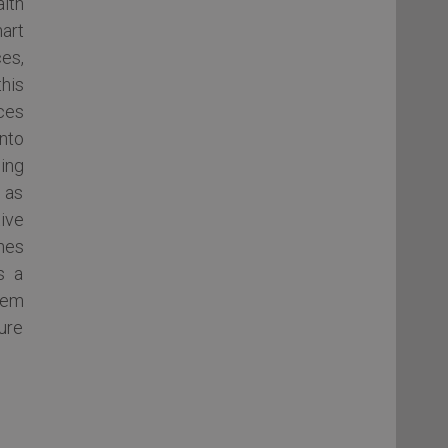
lth
mart
ces,
his
ces
nto
ing
 as
ive
hes
s a
hem
ure