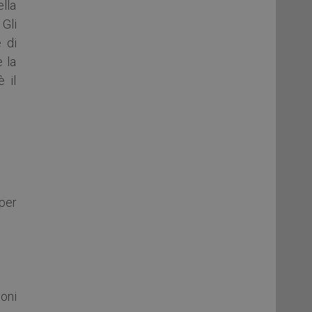
ella
Gli
e di
e la
è il
per
oni