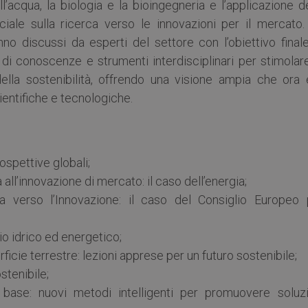
ll’acqua, la biologia e la bioingegneria e l’applicazione d
iale sulla ricerca verso le innovazioni per il mercato. 
nno discussi da esperti del settore con l’obiettivo final
 di conoscenze e strumenti interdisciplinari per stimolar
 della sostenibilità, offrendo una visione ampia che ora 
ientifiche e tecnologiche.
rospettive globali;
 all’innovazione di mercato: il caso dell’energia;
a verso l’Innovazione: il caso del Consiglio Europeo 
io idrico ed energetico;
icie terrestre: lezioni apprese per un futuro sostenibile;
stenibile;
 base: nuovi metodi intelligenti per promuovere soluzi