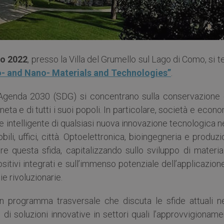
io 2022
, presso la Villa del Grumello sul Lago di Como, si t
o- and Nano- Materials and Technologies”
.
ll’Agenda 2030 (SDG) si concentrano sulla conservazione e
eta e di tutti i suoi popoli. In particolare, società e econ
e intelligente di qualsiasi nuova innovazione tecnologica n
omobili, uffici, città. Optoelettronica, bioingegneria e produz
e questa sfida, capitalizzando sullo sviluppo di material
itivi integrati e sull’immenso potenziale dell’applicazion
ie rivoluzionarie.
 programma trasversale che discuta le sfide attuali ne
di soluzioni innovative in settori quali l’approvvigionam