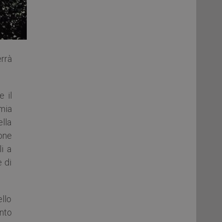
errà
 il
omia
ella
ione
i a
e di
llo
ento