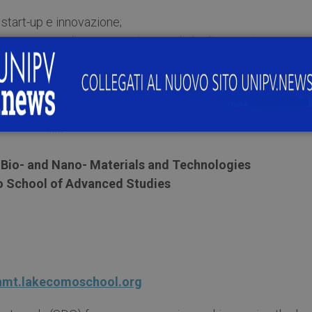
 start-up e innovazione;
o europeo di successo: i consigli degli esperti.
 Grancini
e
Matteo Alvaro
dell’Università di Pavia.
akecomoschool.org/
***
 Bio- and Nano- Materials and Technologies
 School of Advanced Studies
bnmt.lakecomoschool.org