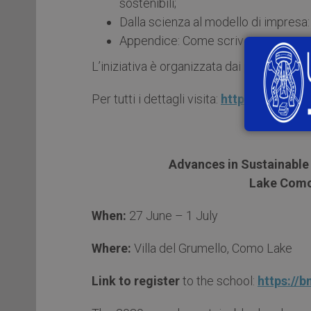
sostenibili;
Dalla scienza al modello di impresa:
Appendice: Come scrivere un progett
L’iniziativa è organizzata dai proff.
Giulia
Per tutti i dettagli visita:
https://bnmt.l
Advances in Sustainable
Lake Como
When:
27 June – 1 July
Where:
Villa del Grumello, Como Lake
Link to register
to the school:
https://