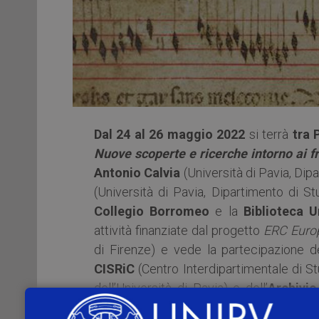
Dal 24 al 26 maggio 2022
si terrà
tra 
Nuove scoperte e
ricerche intorno ai 
Antonio Calvia
(Università di Pavia, Dip
(Università di Pavia, Dipartimento di St
Collegio Borromeo
e la
Biblioteca U
attività finanziate dal progetto
ERC Euro
di Firenze) e vede la partecipazione 
CISRiC
(Centro Interdipartimentale di S
dell’Università di Pavia) e dell’
Archivio
Milano
.