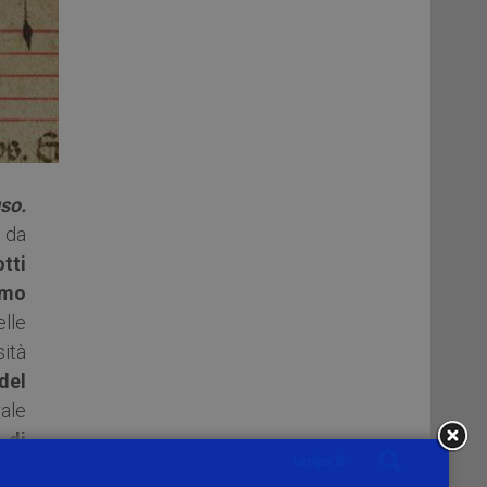
uso.
o da
tti
lmo
elle
ità
del
ale
 di