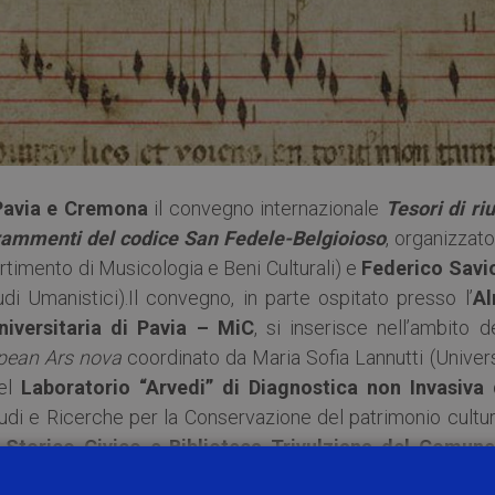
Pavia e Cremona
il convegno internazionale
Tesori di ri
frammenti del codice San Fedele-Belgioioso
, organizzat
artimento di Musicologia e Beni Culturali) e
Federico Savio
udi Umanistici).
Il convegno, in parte ospitato presso l’
A
niversitaria di Pavia – MiC
, si inserisce nell’ambito d
pean Ars nova
coordinato da Maria Sofia Lannutti (Univers
del
Laboratorio “Arvedi” di Diagnostica non Invasiva 
tudi e Ricerche per la Conservazione del patrimonio cultur
 Storico Civico e Biblioteca Trivulziana del Comune