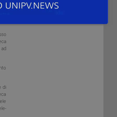
o (o
re a
esso
eca
 ad
nto
e di
eca
ele
le-