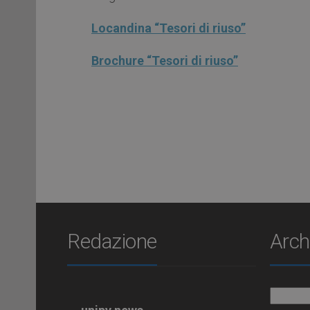
Locandina “Tesori di riuso”
Brochure “Tesori di riuso”
Redazione
Arch
Archiv