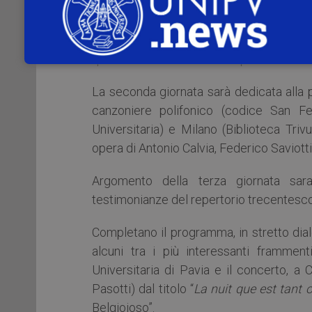
La prima giornata sarà incentrata sullo 
“frammenti”) ritrovate nelle collezioni st
quelle conservate nei fondi pavesi.
La seconda giornata sarà dedicata alla p
canzoniere polifonico (codice San Fe
Universitaria) e Milano (Biblioteca Triv
opera di Antonio Calvia, Federico Saviott
Argomento della terza giornata sar
testimonianze del repertorio trecentesco
Completano il programma, in stretto dial
alcuni tra i più interessanti frammen
Universitaria di Pavia e il concerto, 
Pasotti) dal titolo “
La nuit que est tant 
Belgioioso”.