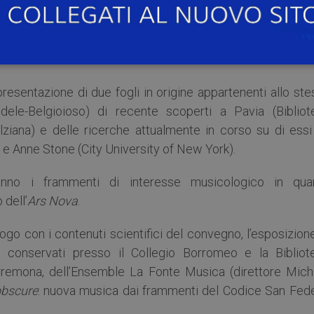
studio multidisciplinare delle pergamene medievali di rius
oriche librarie e archivistiche, con un’attenzione particola
resentazione di due fogli in origine appartenenti allo st
dele-Belgioioso) di recente scoperti a Pavia (Bibliot
ulziana) e delle ricerche attualmente in corso su di essi
i e Anne Stone (City University of New York).
anno i frammenti di interesse musicologico in qua
 dell’
Ars Nova
.
ogo con i contenuti scientifici del convegno, l’esposizion
ti conservati presso il Collegio Borromeo e la Bibliot
a Cremona, dell’Ensemble La Fonte Musica (direttore Mich
obscure
: nuova musica dai frammenti del Codice San Fede