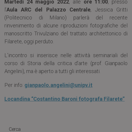
Martedì 24 maggio 2022
, alle
ore 11:00
, presso
l’
Aula ARC del Palazzo Centrale
, Jessica Gritti
(Politecnico di Milano) parlerà del recente
rinvenimento di alcune riproduzioni fotografiche del
manoscritto Trivulziano del trattato architettonico di
Filarete, oggi perduto.
L’incontro si inserisce nelle attività seminariali del
corso di Storia della critica d’arte (prof. Gianpaolo
Angelini), ma è aperto a tutti gli interessati.
Per info:
gianpaolo.angelini@unipv.it
Locandina “Costantino Baroni fotografa Filarete”
Cerca