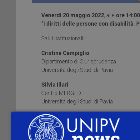
Venerdì 20 maggio 2022
, alle
ore 14:00
“I diritti delle persone con disabilità. P
Saluti istituzionali:
Cristina Campiglio
Dipartimento di Giurisprudenza
Università degli Studi di Pavia
Silvia Illari
Centro MERGED
Università degli Studi di Pavia
Giuditta Matucci
Clinica legale in diritti umani e inclusione
Università degli Studi di Pavia