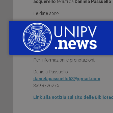
acquerello
tenuti da
Daniela Passuello
.
Le date sono:
mercoledì 11 maggio 10:00-13:00
mercoledì 18 maggio 10:00-13:00
mercoledì 25 maggio 10:00-13:00
Altre date sono in programmazione.
Per informazioni e prenotazioni:
Daniela Passuello
danielapassuello53@gmail.com
339.8726275
Link alla notizia sul sito delle Bibliote