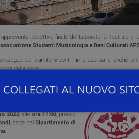
 rappresenta l’obiettivo finale del Laboratorio Teatrale dir
ssociazione Studenti Musicologia e Beni Culturali AP
proseguendo tramite incontri in presenza e anche onli
zione della voce.
 più confidenza con la lettura drammatizzata arrivando
Anfitrione” di Tito Maccio Plauto, rivisto e adattato da En
io 2022
, alle
ore 17:00
, presso
ondi
, sede del
Dipartimento di
na
.