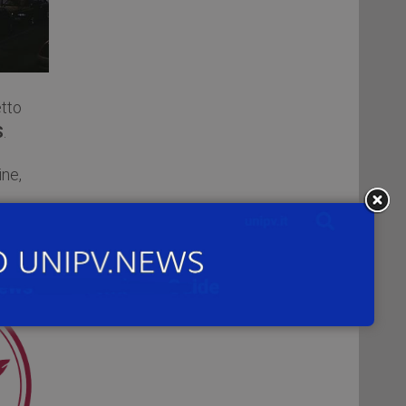
etto
S
.
ne,
 ad
rico