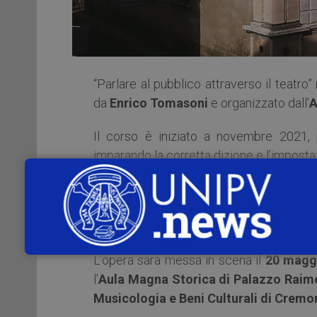
“Parlare al pubblico attraverso il teatro”
da
Enrico Tomasoni
e organizzato dall’
A
Il corso è iniziato a novembre 2021, 
imparando la corretta dizione e l’imposta
I partecipanti hanno acquisito sempre
analizzare e studiare il testo teatrale “
Tomasoni.
L’opera sarà messa in scena il
20 magg
l’
Aula Magna Storica di Palazzo Raim
Musicologia e Beni Culturali di Cremo