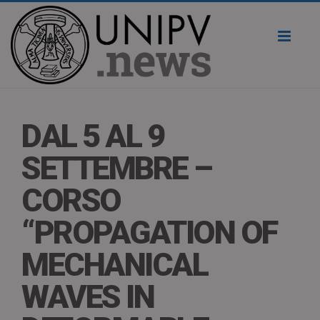
Toggl
naviga
DAL 5 AL 9
SETTEMBRE –
CORSO
“PROPAGATION OF
MECHANICAL
WAVES IN