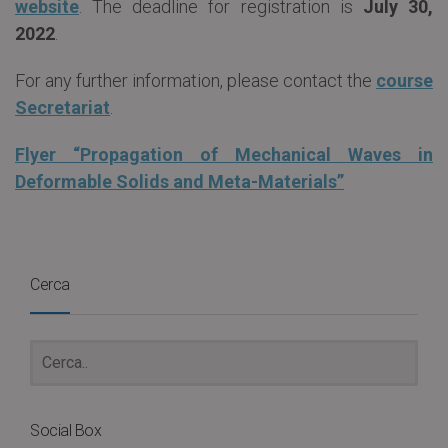
website
. The deadline for registration is
July 30,
2022
.
For any further information, please contact the
course
Secretariat
.
Flyer “Propagation of Mechanical Waves in
Deformable Solids and Meta-Materials”
Cerca
Social Box