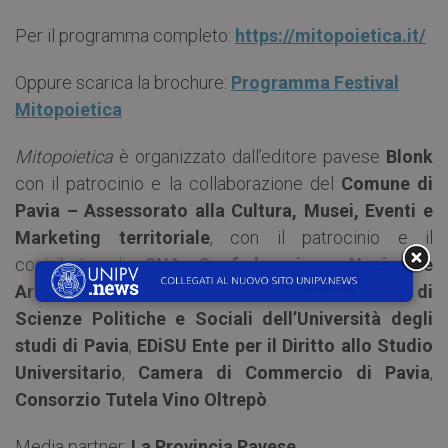
Per il programma completo:
https://mitopoietica.it/
Oppure scarica la brochure:
Programma Festival
Mitopoietica
Mitopoietica
è organizzato dall’editore pavese
Blonk
con il patrocinio e la collaborazione del
Comune di
Pavia – Assessorato alla Cultura, Musei, Eventi e
Marketing territoriale
, con il patrocinio e il
contributo di
CNA Confederazione Nazionale
Artigiani
, e con il patrocinio di:
Dipartimento di
Scienze Politiche e Sociali dell’Università degli
studi di Pavia
,
EDiSU Ente per il Diritto allo Studio
Universitario
,
Camera di Commercio di Pavia
,
Consorzio Tutela Vino Oltrepò
.
Media partner:
La Provincia Pavese
.