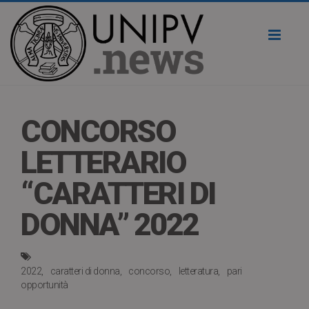
Toggl
naviga
CONCORSO
LETTERARIO
“CARATTERI DI
DONNA” 2022
2022
caratteri di donna
concorso
letteratura
pari
opportunità