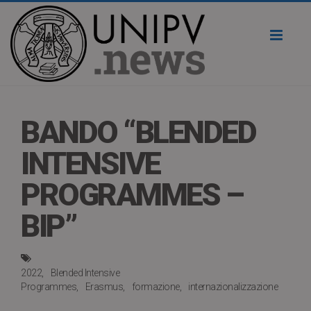
Toggl
naviga
BANDO “BLENDED
INTENSIVE
PROGRAMMES –
BIP”
2022
Blended Intensive
Programmes
Erasmus
formazione
internazionalizzazione