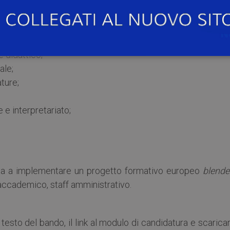
tte a disposizione 30 contributi pari a un massimo di 5.0
 copertura dei costi organizzativi. I costi ammissibili pos
 didattico;
ale;
ature;
 e interpretariato;
sata a implementare un progetto formativo europeo
blende
 accademico, staff amministrativo.
testo del bando, il link al modulo di candidatura e scaricar