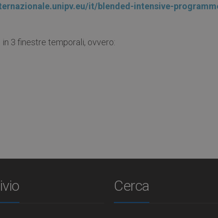
nternazionale.unipv.eu/it/blended-intensive-programm
 3 finestre temporali, ovvero:
ivio
Cerca