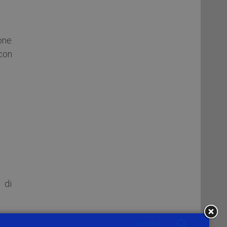
ione
con
 di