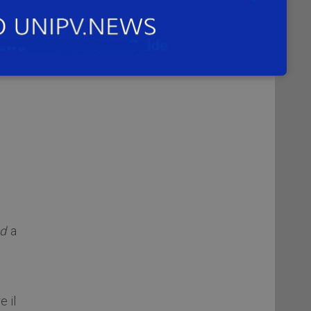
00 €
sono
d
a
e il