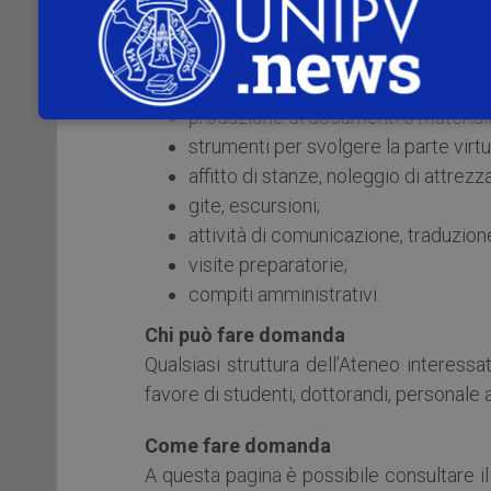
Per l’anno 2022 l’Università di Pavia me
ciascuno sotto forma di
lump-sum
per la
comprendere:
produzione di documenti o materiale
strumenti per svolgere la parte virtu
affitto di stanze, noleggio di attrezz
gite, escursioni;
attività di comunicazione, traduzione
visite preparatorie;
compiti amministrativi.
Chi può fare domanda
Qualsiasi struttura dell’Ateneo interes
favore di studenti, dottorandi, personale
Come fare domanda
A questa pagina è possibile consultare il 