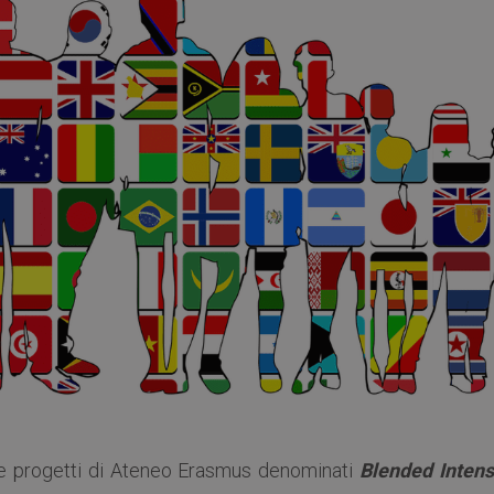
are progetti di Ateneo Erasmus denominati
Blended Intens