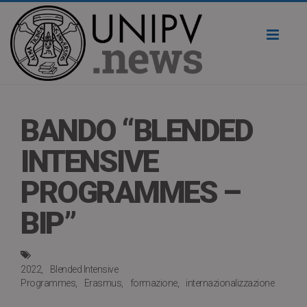
Toggl
naviga
BANDO “BLENDED
INTENSIVE
PROGRAMMES –
BIP”
2022
Blended Intensive
Programmes
Erasmus
formazione
internazionalizzazione