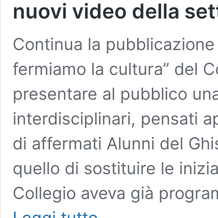
nuovi video della se
Continua la pubblicazione 
fermiamo la cultura” del Col
presentare al pubblico una 
interdisciplinari, pensati 
di affermati Alunni del Ghis
quello di sostituire le inizi
Collegio aveva già progr
Collegio
Leggi tutto