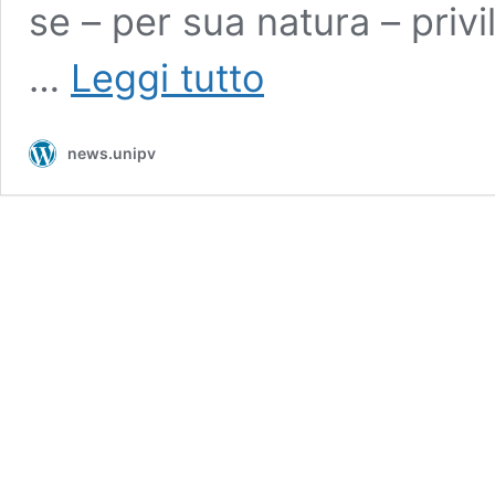
se – per sua natura – privi
Come
…
Leggi tutto
partecipare
a “STANZE_unipv”
news.unipv